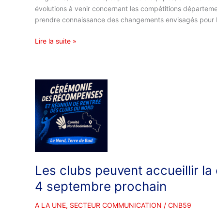
évolutions à venir concernant les compétitions départeme
prendre connaissance des changements envisagés pour 
Lire la suite »
Les
clubs
peuvent
accueillir
la
cérémonie
des
récompenses
Les clubs peuvent accueillir 
du
4 septembre prochain
4
septembre
A LA UNE
,
SECTEUR COMMUNICATION
/
CNB59
prochain