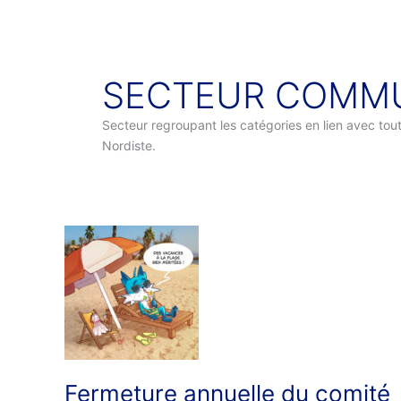
SECTEUR COMMU
Secteur regroupant les catégories en lien avec to
Nordiste.
Fermeture
annuelle
du
comité
Fermeture annuelle du comité