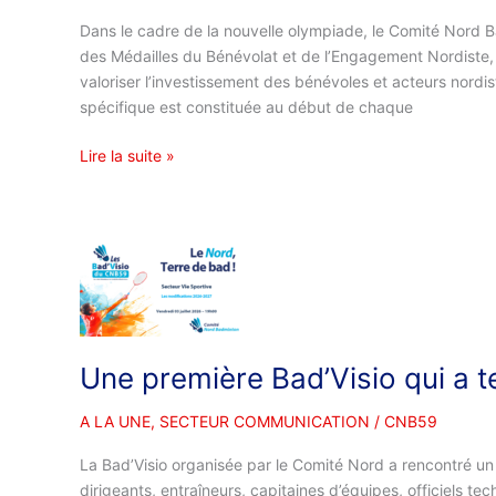
et
Dans le cadre de la nouvelle olympiade, le Comité Nord 
de
des Médailles du Bénévolat et de l’Engagement Nordiste, c
l’Engagement
valoriser l’investissement des bénévoles et acteurs nordi
Nordiste
spécifique est constituée au début de chaque
Lire la suite »
Une
première
Bad’Visio
qui
a
Une première Bad’Visio qui a 
tenu
toutes
A LA UNE
,
SECTEUR COMMUNICATION
/
CNB59
ses
promesses
La Bad’Visio organisée par le Comité Nord a rencontré u
!
dirigeants, entraîneurs, capitaines d’équipes, officiels t