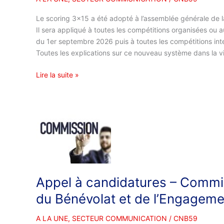
infos
&
Le scoring 3×15 a été adopté à l’assemblée générale de 
explications
Il sera appliqué à toutes les compétitions organisées ou 
du 1er septembre 2026 puis à toutes les compétitions inter
Toutes les explications sur ce nouveau système dans la v
Lire la suite »
Appel
à
candidatures
–
Commission
d’attribution
Appel à candidatures – Commis
des
du Bénévolat et de l’Engageme
Médailles
du
A LA UNE
,
SECTEUR COMMUNICATION
/
CNB59
Bénévolat