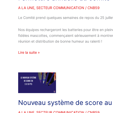
A LA UNE
,
SECTEUR COMMUNICATION
/
CNB59
Le Comité prend quelques semaines de repos du 25 juille
Nos équipes rechargeront les batteries pour être en pleine
fidèles mascottes, commençaient sérieusement à montrer d
réunion et distribution de bonne humeur au ralenti !
Lire la suite »
Nouveau
système
de
score
au
Nouveau système de score au b
badminton
:
A LA UNE
,
SECTEUR COMMUNICATION
/
CNB59