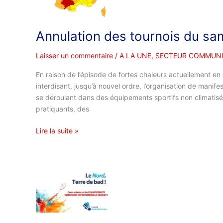
samedi
27
juin
Annulation des tournois du sa
2026
Laisser un commentaire
/
A LA UNE
,
SECTEUR COMMUNI
En raison de l’épisode de fortes chaleurs actuellement en c
interdisant, jusqu’à nouvel ordre, l’organisation de manifes
se déroulant dans des équipements sportifs non climatisés
pratiquants, des
Lire la suite »
Précisions
sur
l’utilisation
des
volants