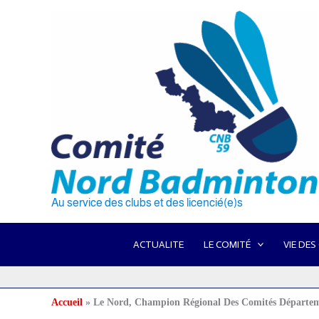
Aller
au
contenu
Au service des clubs et des licencié(e)s
ACTUALITE
LE COMITÉ
VIE DES
Accueil
Le Nord, Champion Régional Des Comités Départe