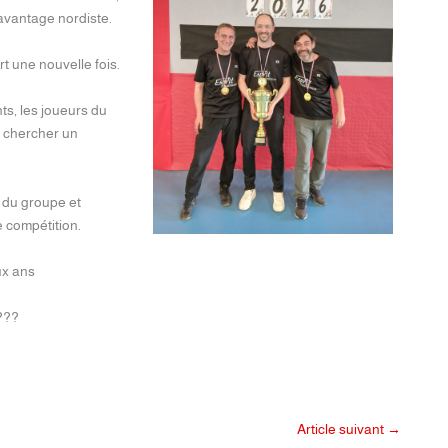
’avantage nordiste.
rt une nouvelle fois.
ts, les joueurs du
r chercher un
e du groupe et
e compétition.
ux ans
????
Article suivant
→